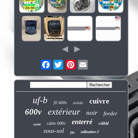
uf-b
cuivre
fil 600v
solide
extérieur
600v
noir
feeder
enterré
câblé
cable 600v
curiel
sous-sol
utilisation-2
fils