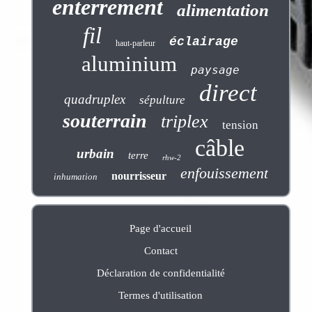
enterrement
alimentation
fil
éclairage
haut-parleur
aluminium
paysage
direct
quadruplex
sépulture
souterrain
triplex
tension
câble
urbain
terre
rhw-2
enfouissement
nourrisseur
inhumation
Page d'accueil
Contact
Déclaration de confidentialité
Termes d'utilisation