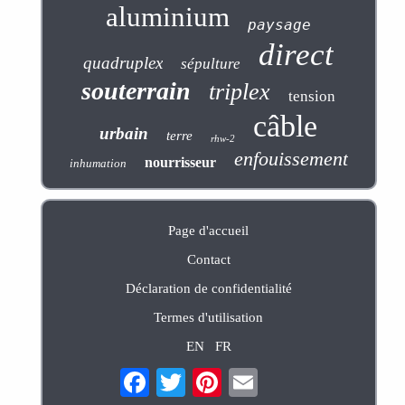
aluminium
paysage
direct
quadruplex
sépulture
souterrain
triplex
tension
câble
urbain
terre
rhw-2
enfouissement
nourrisseur
inhumation
Page d'accueil
Contact
Déclaration de confidentialité
Termes d'utilisation
EN
FR