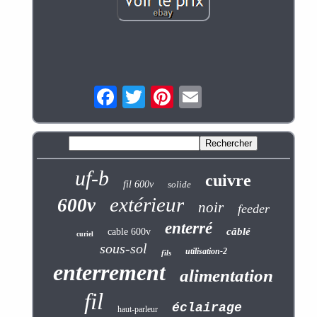
uf-b
cuivre
fil 600v
solide
extérieur
600v
noir
feeder
enterré
câblé
cable 600v
curiel
sous-sol
utilisation-2
fils
enterrement
alimentation
fil
éclairage
haut-parleur