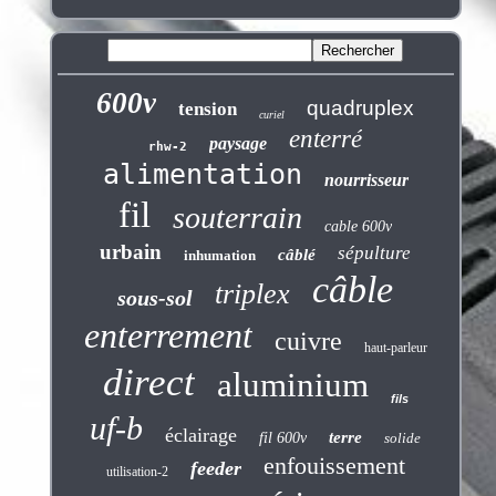
600v
quadruplex
tension
curiel
enterré
paysage
rhw-2
alimentation
nourrisseur
fil
souterrain
cable 600v
urbain
sépulture
câblé
inhumation
câble
triplex
sous-sol
enterrement
cuivre
haut-parleur
direct
aluminium
fils
uf-b
éclairage
terre
fil 600v
solide
enfouissement
feeder
utilisation-2