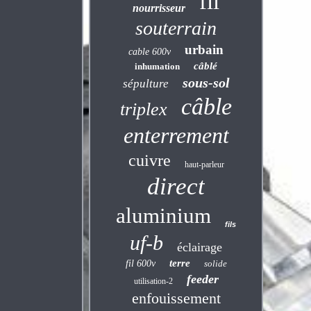
fil
nourrisseur
souterrain
urbain
cable 600v
câblé
inhumation
sous-sol
sépulture
câble
triplex
enterrement
cuivre
haut-parleur
direct
aluminium
fils
uf-b
éclairage
terre
fil 600v
solide
feeder
utilisation-2
enfouissement