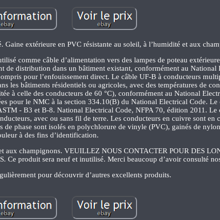
vé. Gaine extérieure en PVC résistante au soleil, à l’humidité et aux cha
tilisé comme câble d’alimentation vers des lampes de poteau extérieur
int de distribution dans un bâtiment existant, conformément au National 
 compris pour l’enfouissement direct. Le câble UF-B à conducteurs multip
 dans les bâtiments résidentiels ou agricoles, avec des températures de co
itée à celle des conducteurs de 60 °C), conformément au National Elect
isées pour le NMC à la section 334.10(B) du National Electrical Code. Le
TM - B3 et B-8. National Electrical Code, NFPA 70, édition 2011. Le 
ducteurs, avec ou sans fil de terre. Les conducteurs en cuivre sont en c
 de phase sont isolés en polychlorure de vinyle (PVC), gainés de nylon
uleur à des fins d’identification.
humidité et aux champignons. VEUILLEZ NOUS CONTACTER POUR DES 
duit sera neuf et inutilisé. Merci beaucoup d’avoir consulté nos 
égulièrement pour découvrir d’autres excellents produits.