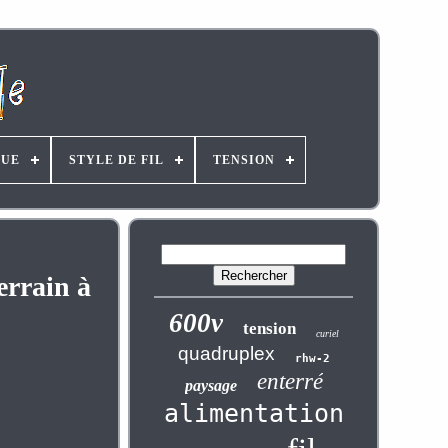
UE
STYLE DE FIL
TENSION
errain à
600v
tension
curiel
quadruplex
rhw-2
enterré
paysage
alimentation