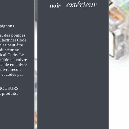
extérieur
noir
mpignons.
es, des pompes
Electrical Code
les peut être
nducteur ne
rical Code. Le
 câble en cuivre
câble en cuivre
uivre recuit
 et codés par
LONGUEURS
produits.