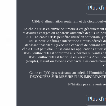
Câble d’alimentation souterrain et de circuit déri
Le câble UF-B en cuivre Southwire® est généralement u
et d’autres charges ou appareils alimentés depuis un po
2011. Le câble UF-B peut être utilisé en souterrain, y
utilisé pour le câblage intérieur de circuits dérivés
dépassant pas 90 °C (avec une capacité de courant lim
câble UF-B peut être utilisé dans les applications autor
UF-B Southwire® est conforme aux normes suivantes : AS
UF-B Southwire® est fabriqué en version à 2 ou 3 con
(souple), massif ou toronné compacté. Les conducteurs
co
Gaine en PVC gris résistante au soleil, à l’
DÉCOUPÉES SUR MESURE PLUS IMPORTANTES. Ce pro
N’hésitez pas à revenir r