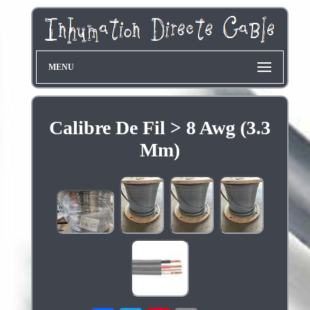
MENU
Calibre De Fil > 8 Awg (3.3
Mm)