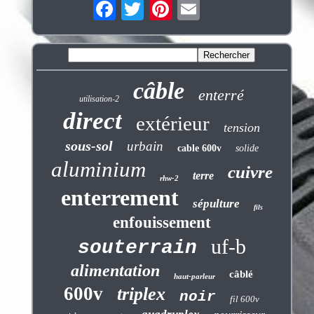
câble
enterré
utilisation-2
direct
extérieur
tension
sous-sol
urbain
cable 600v
solide
aluminium
cuivre
terre
rhw-2
enterrement
sépulture
fils
enfouissement
uf-b
souterrain
alimentation
câblé
haut-parleur
600v
triplex
noir
fil 600v