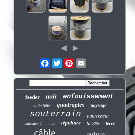
noir
enfouissement
feeder
quadruplex
paysage
cable 600v
souterrain
nourrisseur
sépulture
terre
fil 600v
utilisation-2
curiel
câble
cuivre