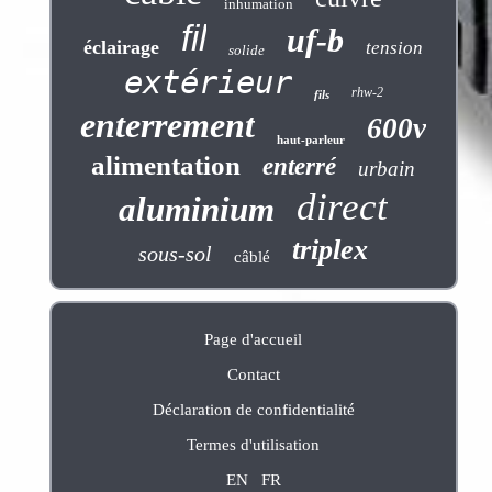
inhumation
fil
uf-b
éclairage
tension
solide
extérieur
rhw-2
fils
enterrement
600v
haut-parleur
alimentation
enterré
urbain
direct
aluminium
triplex
sous-sol
câblé
Page d'accueil
Contact
Déclaration de confidentialité
Termes d'utilisation
EN
FR