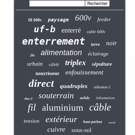
600v
feeder
paysage
fil 600v
uf-b
enterré
cable 600v
enterrement
noir
terre
alimentation
éclairage
fils
triplex
urbain
sépulture
câblé
enfouissement
nourrisseur
direct
quadruplex
utilisation-2
souterrain
solide
inhumation
rhw-2
câble
fil
aluminium
extérieur
tension
haut-parleur
curiel
cuivre
sous-sol