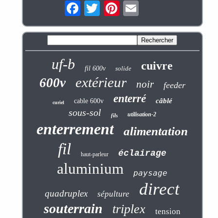
uf-b
cuivre
fil 600v
solide
extérieur
600v
noir
feeder
enterré
câblé
cable 600v
curiel
sous-sol
utilisation-2
fils
enterrement
alimentation
fil
éclairage
haut-parleur
aluminium
paysage
direct
quadruplex
sépulture
souterrain
triplex
tension