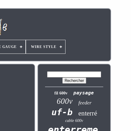
E GAUGE
WIRE STYLE
paysage
fil 600v
600v
feeder
uf-b
enterré
cable 600v
enterrement