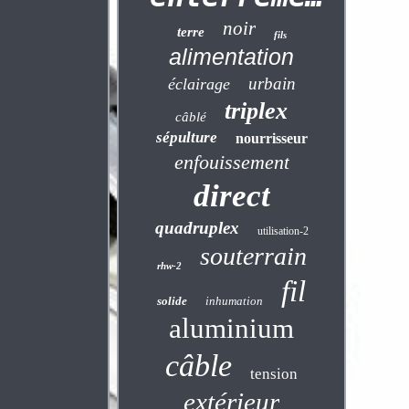
noir
terre
fils
alimentation
urbain
éclairage
triplex
câblé
sépulture
nourrisseur
enfouissement
direct
quadruplex
utilisation-2
souterrain
rhw-2
fil
solide
inhumation
aluminium
câble
tension
extérieur