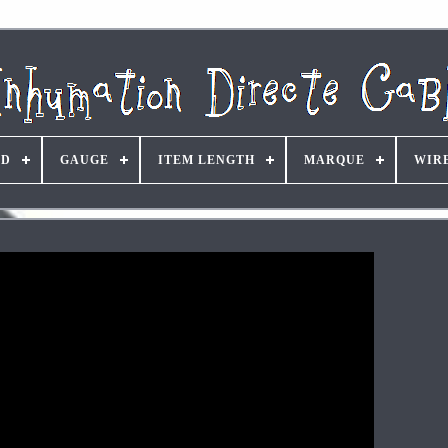
ND
GAUGE
ITEM LENGTH
MARQUE
WIR