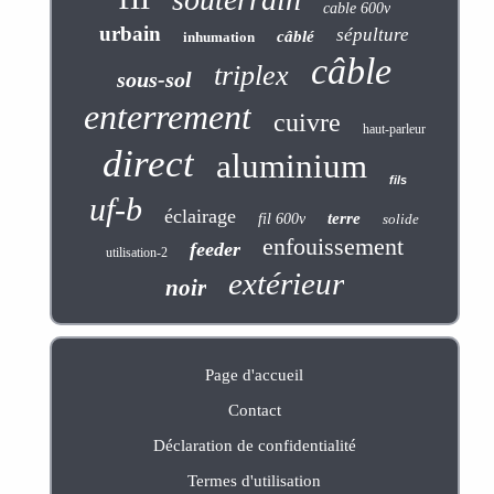
cable 600v
urbain
sépulture
câblé
inhumation
câble
triplex
sous-sol
enterrement
cuivre
haut-parleur
direct
aluminium
fils
uf-b
éclairage
terre
fil 600v
solide
enfouissement
feeder
utilisation-2
extérieur
noir
Page d'accueil
Contact
Déclaration de confidentialité
Termes d'utilisation