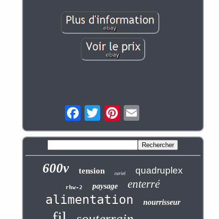
600v
quadruplex
tension
curiel
enterré
paysage
rhw-2
alimentation
nourrisseur
fil
souterrain