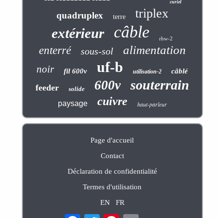
curiel
triplex
quadruplex
terre
câble
extérieur
rhw-2
alimentation
enterré
sous-sol
uf-b
noir
fil 600v
câblé
utilisation-2
souterrain
600v
feeder
solide
cuivre
paysage
haut-parleur
Page d'accueil
Contact
Déclaration de confidentialité
Termes d'utilisation
EN
FR