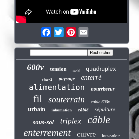
600v
quadruplex
tension
curiel
enterré
paysage
rhw-2
alimentation
nourrisseur
fil
souterrain
cable 600v
urbain
sépulture
câblé
inhumation
câble
triplex
sous-sol
enterrement
cuivre
haut-parleur