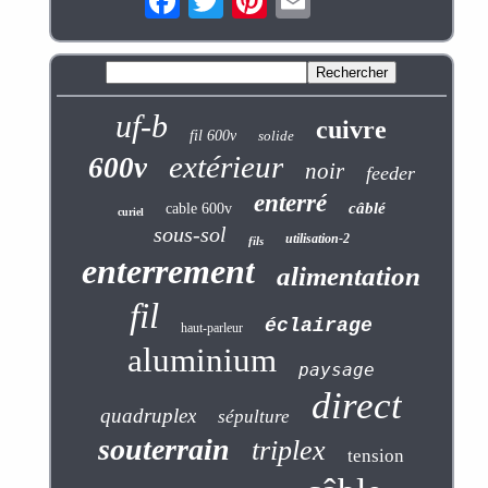
uf-b
cuivre
fil 600v
solide
extérieur
600v
noir
feeder
enterré
câblé
cable 600v
curiel
sous-sol
utilisation-2
fils
enterrement
alimentation
fil
éclairage
haut-parleur
aluminium
paysage
direct
quadruplex
sépulture
souterrain
triplex
tension