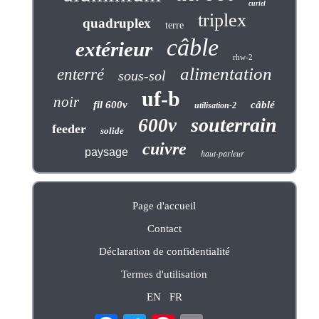
curiel
triplex
quadruplex
terre
câble
extérieur
rhw-2
alimentation
enterré
sous-sol
uf-b
noir
fil 600v
câblé
utilisation-2
souterrain
600v
feeder
solide
cuivre
paysage
haut-parleur
Page d'accueil
Contact
Déclaration de confidentialité
Termes d'utilisation
EN
FR