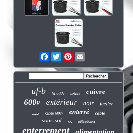
uf-b
cuivre
fil 600v
solide
extérieur
600v
noir
feeder
enterré
câblé
cable 600v
curiel
sous-sol
utilisation-2
fils
enterrement
alimentation