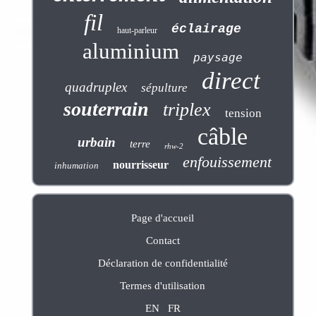
fil
éclairage
haut-parleur
aluminium
paysage
direct
quadruplex
sépulture
souterrain
triplex
tension
câble
urbain
terre
rhw-2
enfouissement
nourrisseur
inhumation
Page d'accueil
Contact
Déclaration de confidentialité
Termes d'utilisation
EN
FR