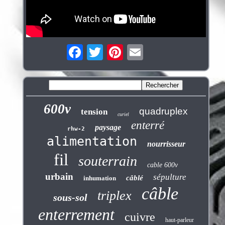
600v
quadruplex
tension
curiel
enterré
paysage
rhw-2
alimentation
nourrisseur
fil
souterrain
cable 600v
urbain
sépulture
câblé
inhumation
câble
triplex
sous-sol
enterrement
cuivre
haut-parleur