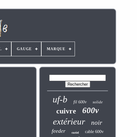
L
GAUGE
MARQUE
uf-b
fil 600v
solide
600v
cuivre
extérieur
noir
feeder
cable 600v
curiel