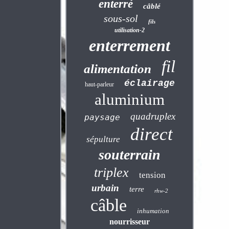
enterré
câblé
sous-sol
fils
utilisation-2
enterrement
fil
alimentation
éclairage
haut-parleur
aluminium
quadruplex
paysage
direct
sépulture
souterrain
triplex
tension
urbain
terre
rhw-2
câble
inhumation
nourrisseur