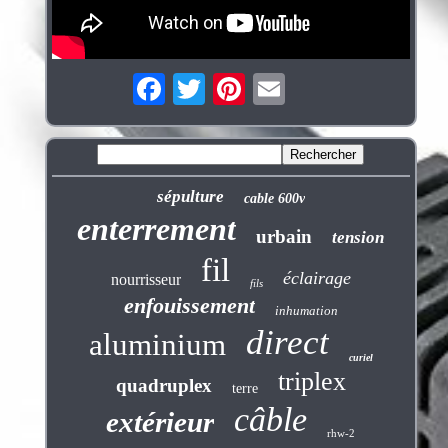
sépulture
cable 600v
enterrement
urbain
tension
fil
éclairage
nourrisseur
fils
enfouissement
inhumation
direct
aluminium
curiel
triplex
quadruplex
terre
câble
extérieur
rhw-2