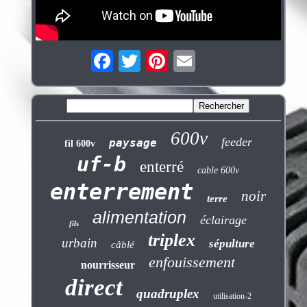
600v
feeder
paysage
fil 600v
uf-b
enterré
cable 600v
enterrement
noir
terre
alimentation
éclairage
fils
triplex
urbain
sépulture
câblé
enfouissement
nourrisseur
direct
quadruplex
utilisation-2