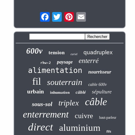
600v
quadruplex
tension
curiel
enterré
paysage
rhw-2
alimentation
nourrisseur
fil
souterrain
cable 600v
urbain
sépulture
câblé
inhumation
câble
triplex
sous-sol
enterrement
cuivre
haut-parleur
direct
aluminium
fils