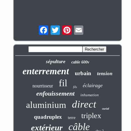
sépulture
cable 600v
enterrement
urbain
tension
fil
éclairage
nourrisseur
fils
enfouissement
inhumation
direct
aluminium
curiel
triplex
quadruplex
terre
câble
extérieur
rhw-2