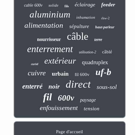
éclairage
feeder
cable 600v
solide
fils
aluminium
inhumation
rhw-2
alimentation
sépulture
haut-parleur
câble
nourrisseur
terre
enterrement
câblé
utilisation-2
extérieur
quadruplex
curiel
uf-b
cuivre
urbain
fil 600v
direct
enterré
noir
sous-sol
fil
600v
paysage
enfouissement
tension
Page d'accueil