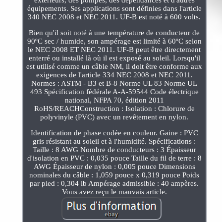
équipements. Ses applications sont définies dans l'article
340 NEC 2008 et NEC 2011. UF-B est noté à 600 volts.
Bien qu'il soit noté à une température de conducteur de
90ºC sec / humide, son ampérage est limité à 60ºC selon
le NEC 2008 ET NEC 2011. UF-B peut être directement
enterré ou installé là où il est exposé au soleil. Lorsqu'il
est utilisé comme un câble NM, il doit être conforme aux
exigences de l'article 334 NEC 2008 et NEC 2011.
Normes : ASTM - B3 et B-8 Norme UL 83 Norme UL
493 Spécification fédérale A-A-59544 Code électrique
national, NFPA 70, édition 2011
RoHS/REACHConstruction : Isolation : Chlorure de
polyvinyle (PVC) avec un revêtement en nylon.
Identification de phase codée en couleur. Gaine : PVC
gris résistant au soleil et à l'humidité. Spécifications :
Taille : 8 AWG Nombre de conducteurs : 3 Épaisseur
d'isolation en PVC : 0,035 pouce Taille du fil de terre : 8
AWG Épaisseur de nylon : 0,005 pouce Dimensions
nominales du câble : 1,059 pouce x 0,319 pouce Poids
par pied : 0,304 lb Ampérage admissible : 40 ampères.
Vous avez reçu le mauvais article.