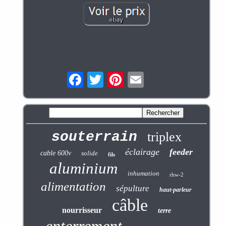
souterrain
triplex
éclairage
feeder
cable 600v
solide
fils
aluminium
inhumation
rhw-2
alimentation
sépulture
haut-parleur
câble
nourrisseur
terre
enterrement