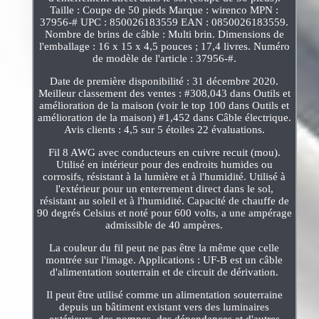
Taille : Coupe de 50 pieds Marque : wirenco MPN :
37956-# UPC : 850026183559 EAN : 0850026183559.
Nombre de brins de câble : Multi brin. Dimensions de
l'emballage : 16 x 15 x 4,5 pouces ; 17,4 livres. Numéro
de modèle de l'article : 37956-#.
Date de première disponibilité : 31 décembre 2020.
Meilleur classement des ventes : #308,043 dans Outils et
amélioration de la maison (voir le top 100 dans Outils et
amélioration de la maison) #1,452 dans Câble électrique.
Avis clients : 4,5 sur 5 étoiles 22 évaluations.
Fil 8 AWG avec conducteurs en cuivre recuit (mou).
Utilisé en intérieur pour des endroits humides ou
corrosifs, résistant à la lumière et à l'humidité. Utilisé à
l'extérieur pour un enterrement direct dans le sol,
résistant au soleil et à l'humidité. Capacité de chauffe de
90 degrés Celsius et noté pour 600 volts, a une ampérage
admissible de 40 ampères.
La couleur du fil peut ne pas être la même que celle
montrée sur l'image. Applications : UF-B est un câble
d'alimentation souterrain et de circuit de dérivation.
Il peut être utilisé comme un alimentation souterraine
depuis un bâtiment existant vers des luminaires
extérieurs, des pompes, des dépendances et d'autres