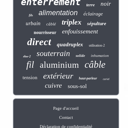
enterrement
noir
terre
alimentation
éclairage
fils
triplex
urbain
sépulture
câblé
enfouissement
nourrisseur
direct
quadruplex
utilisation-2
souterrain
solide
inhumation
rhw-2
câble
fil
aluminium
extérieur
tension
haut-parleur
curiel
cuivre
sous-sol
Page d'accueil
Contact
Déclaration de confidentialité