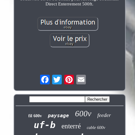
Direct Enterrement 500ft.
600v
feeder
paysage
fil 600v
uf-b
enterré
cable 600v