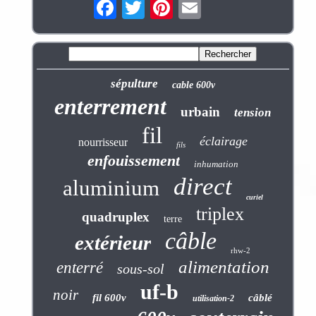
sépulture
cable 600v
enterrement
urbain
tension
fil
éclairage
nourrisseur
fils
enfouissement
inhumation
direct
aluminium
curiel
triplex
quadruplex
terre
câble
extérieur
rhw-2
alimentation
enterré
sous-sol
uf-b
noir
fil 600v
câblé
utilisation-2