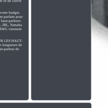
 fil de cuivre
 votre budget.
 parfaits pour
, haut-parleurs
yo, JBL, Yamaha
10AWG viennent
f POUR LES HAUT-
 longueurs de
ut-parleur de