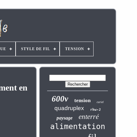
UE
STYLE DE FIL
TENSION
ement en
600v
tension
curiel
quadruplex
rhw-2
enterré
paysage
alimentation