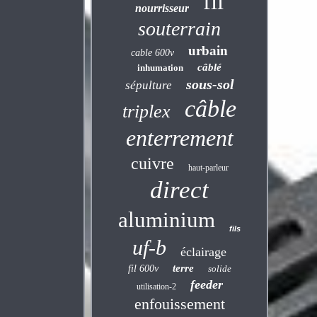
fil
nourrisseur
souterrain
urbain
cable 600v
câblé
inhumation
sous-sol
sépulture
câble
triplex
enterrement
cuivre
haut-parleur
direct
aluminium
fils
uf-b
éclairage
terre
fil 600v
solide
feeder
utilisation-2
enfouissement