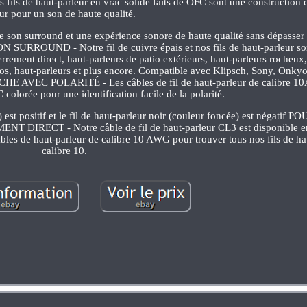
de haut-parleur en vrac solide faits de OFC sont une construction de
ur pour un son de haute qualité.
e son surround et une expérience sonore de haute qualité sans dépasser
ND - Notre fil de cuivre épais et nos fils de haut-parleur sont
errement direct, haut-parleurs de patio extérieurs, haut-parleurs rocheux
adios, haut-parleurs et plus encore. Compatible avec Klipsch, Sony, Onk
NCHE AVEC POLARITÉ - Les câbles de fil de haut-parleur de calibre 
colorée pour une identification facile de la polarité.
) est positif et le fil de haut-parleur noir (couleur foncée) est négati
ECT - Notre câble de fil de haut-parleur CL3 est disponible en
câbles de haut-parleur de calibre 10 AWG pour trouver tous nos fils de ha
calibre 10.