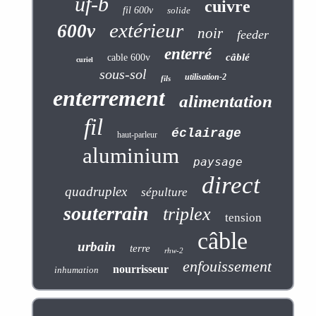
uf-b
cuivre
fil 600v
solide
extérieur
600v
noir
feeder
enterré
câblé
cable 600v
curiel
sous-sol
utilisation-2
fils
enterrement
alimentation
fil
éclairage
haut-parleur
aluminium
paysage
direct
quadruplex
sépulture
souterrain
triplex
tension
câble
urbain
terre
rhw-2
enfouissement
nourrisseur
inhumation