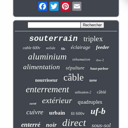
souterrain
triplex
éclairage
feeder
cable 600v
solide
fils
aluminium
inhumation
rhw-2
alimentation
sépulture
haut-parleur
câble
nourrisseur
terre
enterrement
câblé
utilisation-2
extérieur
quadruplex
curiel
uf-b
cuivre
urbain
fil 600v
direct
enterré
noir
sous-sol