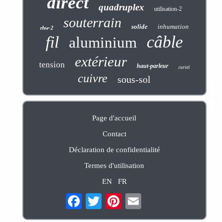
direct
quadruplex
utilisation-2
souterrain
solide
inhumation
rhw-2
câble
fil
aluminium
extérieur
tension
haut-parleur
curiel
cuivre
sous-sol
Page d'accueil
Contact
Déclaration de confidentialité
Termes d'utilisation
EN
FR