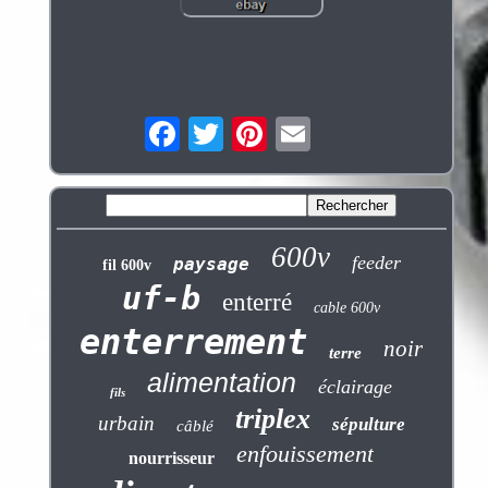
600v
feeder
paysage
fil 600v
uf-b
enterré
cable 600v
enterrement
noir
terre
alimentation
éclairage
fils
triplex
urbain
sépulture
câblé
enfouissement
nourrisseur