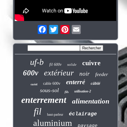
uf-b
cuivre
fil 600v
solide
extérieur
600v
noir
feeder
enterré
câblé
cable 600v
curiel
sous-sol
utilisation-2
fils
enterrement
alimentation
fil
éclairage
haut-parleur
aluminium
paysage