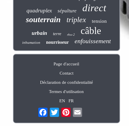
direct
quadruplex
sépulture
souterrain
triplex
tension
câble
urbain
terre
rhw-2
enfouissement
nourrisseur
inhumation
Page d'accueil
Contact
Déclaration de confidentialité
Termes d'utilisation
EN
FR