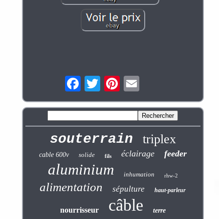
souterrain
triplex
éclairage
feeder
cable 600v
solide
fils
aluminium
inhumation
rhw-2
alimentation
sépulture
haut-parleur
câble
nourrisseur
terre