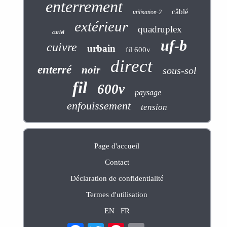
enterrement
câblé
utilisation-2
extérieur
quadruplex
curiel
uf-b
cuivre
urbain
fil 600v
direct
enterré
noir
sous-sol
fil
600v
paysage
enfouissement
tension
Page d'accueil
Contact
Déclaration de confidentialité
Termes d'utilisation
EN
FR