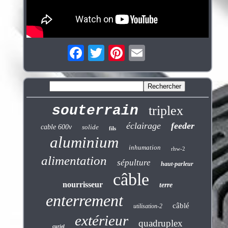
souterrain
triplex
éclairage
feeder
cable 600v
solide
fils
aluminium
inhumation
rhw-2
alimentation
sépulture
haut-parleur
câble
nourrisseur
terre
enterrement
câblé
utilisation-2
extérieur
quadruplex
curiel