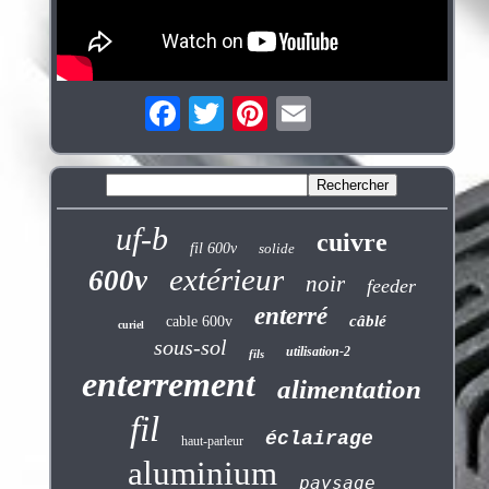
uf-b
cuivre
fil 600v
solide
extérieur
600v
noir
feeder
enterré
câblé
cable 600v
curiel
sous-sol
utilisation-2
fils
enterrement
alimentation
fil
éclairage
haut-parleur
aluminium
paysage