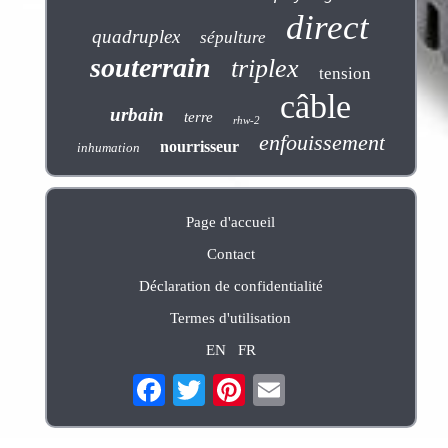
direct
quadruplex
sépulture
souterrain
triplex
tension
câble
urbain
terre
rhw-2
enfouissement
nourrisseur
inhumation
Page d'accueil
Contact
Déclaration de confidentialité
Termes d'utilisation
EN
FR