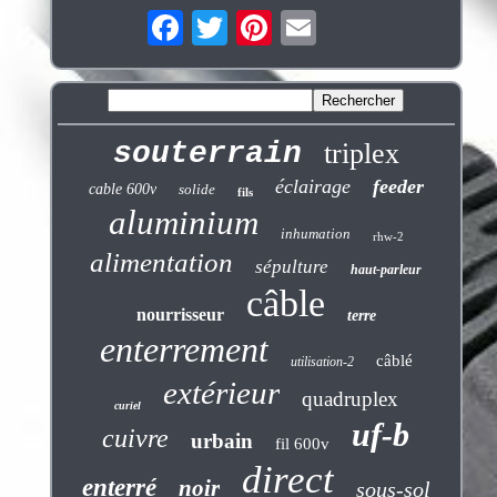
souterrain
triplex
éclairage
feeder
cable 600v
solide
fils
aluminium
inhumation
rhw-2
alimentation
sépulture
haut-parleur
câble
nourrisseur
terre
enterrement
câblé
utilisation-2
extérieur
quadruplex
curiel
uf-b
cuivre
urbain
fil 600v
direct
enterré
noir
sous-sol