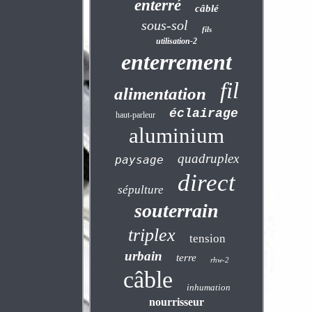
enterré
câblé
sous-sol
fils
utilisation-2
enterrement
fil
alimentation
éclairage
haut-parleur
aluminium
quadruplex
paysage
direct
sépulture
souterrain
triplex
tension
urbain
terre
rhw-2
câble
inhumation
nourrisseur