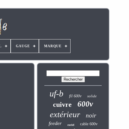
L
GAUGE
MARQUE
uf-b
fil 600v
solide
600v
cuivre
extérieur
noir
feeder
cable 600v
curiel