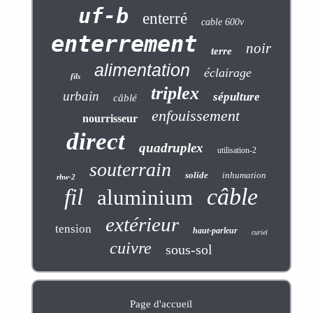
uf-b
enterré
cable 600v
enterrement
noir
terre
alimentation
éclairage
fils
triplex
urbain
sépulture
câblé
enfouissement
nourrisseur
direct
quadruplex
utilisation-2
souterrain
solide
inhumation
rhw-2
câble
fil
aluminium
extérieur
tension
haut-parleur
curiel
cuivre
sous-sol
Page d'accueil