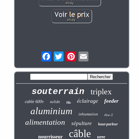
souterrain
triplex
éclairage
feeder
cable 600v
solide
fils
aluminium
inhumation
rhw-2
alimentation
sépulture
haut-parleur
câble
nourrisseur
terre