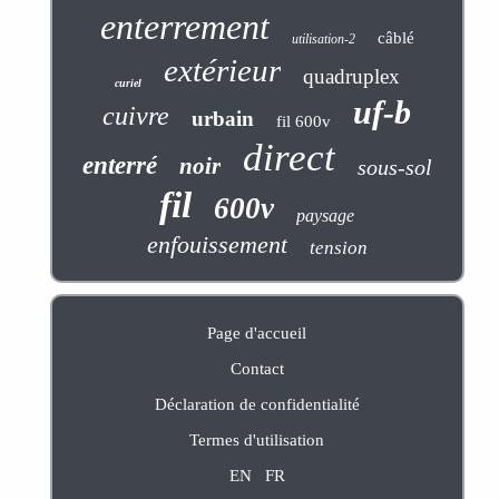
enterrement
câblé
utilisation-2
extérieur
quadruplex
curiel
uf-b
cuivre
urbain
fil 600v
direct
enterré
noir
sous-sol
fil
600v
paysage
enfouissement
tension
Page d'accueil
Contact
Déclaration de confidentialité
Termes d'utilisation
EN
FR