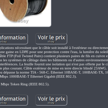
lications nécessitant que le câble soit installé à l'extérieur ou directeme
une gaine en LDPE pour une protection contre l'eau, la lumière du soleil, 
âble FTP (Foil Twisted Pairs) contient plusieurs paires de fils en cuivre
ans les systèmes de câblage dans les bâtiments ou d'autres environnement
terférences. La feuille fournit une isolation qui n'est pas offerte par le
 le plus courant. Câble extérieur de mise en terre directe blindé 23AWG.
à ou dépasse la norme TIA - 568-C. Ethernet 10BASE-T, 100BASE-TX,
bps 1000BASE-T Ethernet Gigabit (IEEE 802.3).
 Mbps Token Ring (IEEE 802.5).