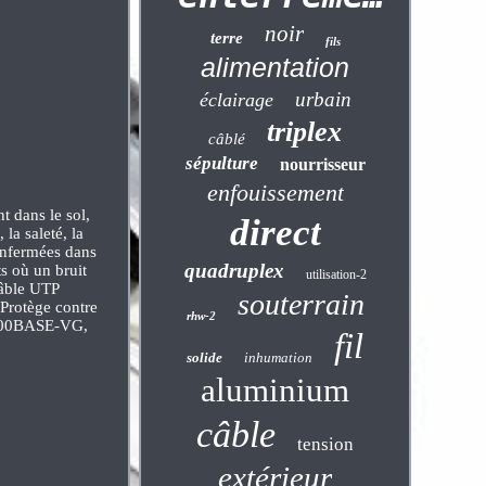
noir
terre
fils
alimentation
urbain
éclairage
triplex
câblé
sépulture
nourrisseur
enfouissement
nt dans le sol,
direct
la saleté, la
 enfermées dans
quadruplex
s où un bruit
utilisation-2
 câble UTP
souterrain
 Protège contre
rhw-2
 100BASE-VG,
fil
solide
inhumation
aluminium
câble
tension
extérieur