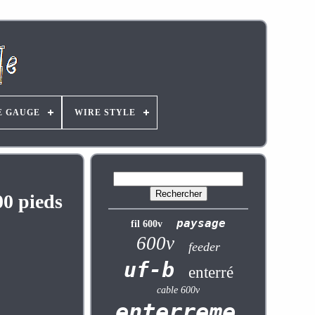
E GAUGE
WIRE STYLE
00 pieds
paysage
fil 600v
600v
feeder
uf-b
enterré
cable 600v
enterrement