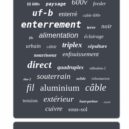
600v
feeder
paysage
fil 600v
uf-b
enterré
cable 600v
enterrement
noir
terre
alimentation
éclairage
fils
triplex
urbain
sépulture
câblé
enfouissement
nourrisseur
direct
quadruplex
utilisation-2
souterrain
solide
inhumation
rhw-2
câble
fil
aluminium
extérieur
tension
haut-parleur
curiel
cuivre
sous-sol