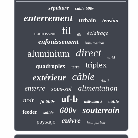
sépulture
cable 600v
enterrement
urbain
tension
fil
éclairage
nourrisseur
fils
enfouissement
inhumation
direct
aluminium
curiel
triplex
quadruplex
terre
câble
extérieur
rhw-2
alimentation
enterré
sous-sol
uf-b
noir
fil 600v
câblé
utilisation-2
souterrain
600v
feeder
solide
cuivre
paysage
haut-parleur