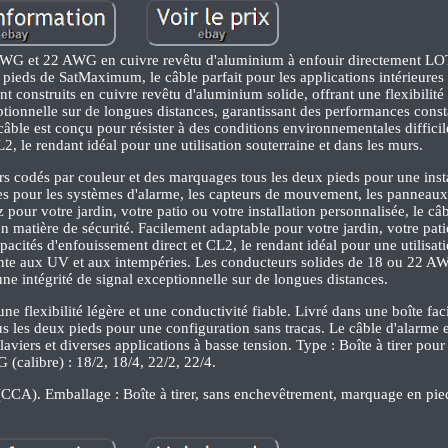
 AWG et 22 AWG en cuivre revêtu d'aluminium à enfouir directement LO
pieds de SatMaximum, le câble parfait pour les applications intérieures 
construits en cuivre revêtu d'aluminium solide, offrant une flexibilité 
ceptionnelle sur de longues distances, garantissant des performances cons
âble est conçu pour résister à des conditions environnementales difficile
2, le rendant idéal pour une utilisation souterraine et dans les murs.
urs codés par couleur et des marquages tous les deux pieds pour une inst
es pour les systèmes d'alarme, les capteurs de mouvement, les panneaux
z pour votre jardin, votre patio ou votre installation personnalisée, le câ
 matière de sécurité. Facilement adaptable pour votre jardin, votre pati
apacités d'enfouissement direct et CL2, le rendant idéal pour une utilisat
stante aux UV et aux intempéries. Les conducteurs solides de 18 ou 22 A
une intégrité de signal exceptionnelle sur de longues distances.
e flexibilité légère et une conductivité fiable. Livré dans une boîte faci
 les deux pieds pour une configuration sans tracas. Le câble d'alarme e
laviers et diverses applications à basse tension. Type : Boîte à tirer pour
(calibre) : 18/2, 18/4, 22/2, 22/4.
CCA). Emballage : Boîte à tirer, sans enchevêtrement, marquage en pie