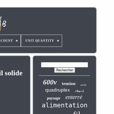
 COUNT
UNIT QUANTITY
l solide
600v
tension
curiel
quadruplex
rhw-2
enterré
paysage
alimentation