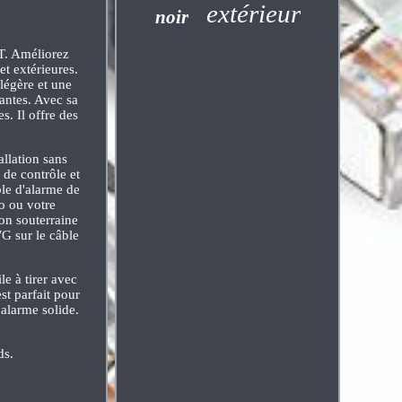
extérieur
noir
T. Améliorez
et extérieures.
légère et une
tantes. Avec sa
s. Il offre des
allation sans
 de contrôle et
ble d'alarme de
o ou votre
ion souterraine
WG sur le câble
le à tirer avec
st parfait pour
 alarme solide.
ds.