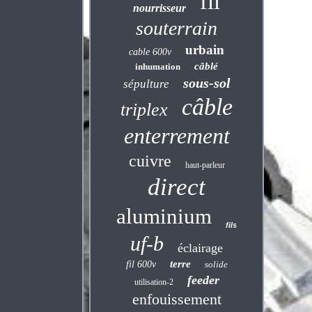
fil
nourrisseur
souterrain
urbain
cable 600v
câblé
inhumation
sous-sol
sépulture
câble
triplex
enterrement
cuivre
haut-parleur
direct
aluminium
fils
uf-b
éclairage
terre
fil 600v
solide
feeder
utilisation-2
enfouissement