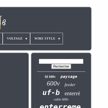
VOLTAGE
WIRE STYLE
paysage
fil 600v
600v
feeder
uf-b
enterré
cable 600v
enterrement