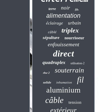
noir
terre
fils
alimentation
urbain
éclairage
triplex
câblé
sépulture
nourrisseur
enfouissement
direct
quadruplex
utilisation-2
souterrain
rhw-2
fil
solide
inhumation
aluminium
câble
tension
extérieur