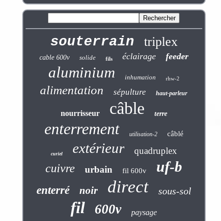
souterrain
triplex
éclairage
feeder
cable 600v
solide
fils
aluminium
inhumation
rhw-2
alimentation
sépulture
haut-parleur
câble
nourrisseur
terre
enterrement
câblé
utilisation-2
extérieur
quadruplex
curiel
uf-b
cuivre
urbain
fil 600v
direct
enterré
noir
sous-sol
fil
600v
paysage