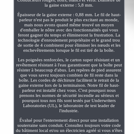
Conducteurs rouges, noirs, blancs et verts. Diamètre de
la gaine externe : 5,8 mm.
Épaisseur de la gaine externe : 0,88 mm. Le fil de haut-
parleur n'est pas le produit le plus excitant au monde,
mais nous avons quand même trouvé un moyen
d'emballer le nôtre avec des fonctionnalités qui vous
feront gagner du temps et élimineront la frustration. La
technologie d'enroulement propriétaire et le grand trou
de sortie de 4 combinent pour éliminer les nœuds et les
enchevêtrements lorsque le fil est tiré de la boîte.
Les poignées renforcées, le carton super résistant et un
revêtement résistant à l'eau garantissent que la boîte peut
résister à beaucoup d'abus. Les repères de pied assurent
que vous savez toujours combien de fil reste dans la
boîte. Les cordes de déchirure facilitent le retrait de la
gaine externe lors de la terminaison. Notre fil de haut-
parleur est installé chez vous. C'est pourquoi nous
prenons les normes de sécurité incendie au sérieux et
pourquoi tous nos fils sont testés par Underwriters
Laboratories (UL), le laboratoire de test leader de
l'industrie.
Évalué pour l'enterrement direct pour une installation
souterraine sans conduit. Consultez toujours votre code
du bâtiment local et/ou un électricien agréé si vous n'êtes