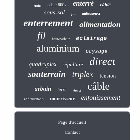
enterré
câblé
cable 600v
curiel
sous-sol
utilisation-2
fils
enterrement
alimentation
fil
éclairage
haut-parleur
aluminium
paysage
direct
quadruplex
sépulture
souterrain
triplex
tension
câble
urbain
terre
rhw-2
enfouissement
nourrisseur
inhumation
Page d'accueil
Contact