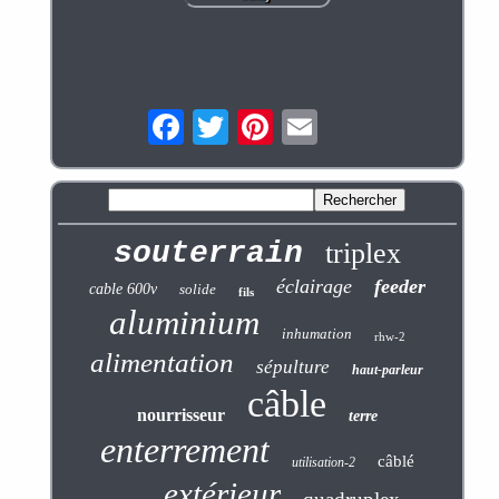
souterrain
triplex
éclairage
feeder
cable 600v
solide
fils
aluminium
inhumation
rhw-2
alimentation
sépulture
haut-parleur
câble
nourrisseur
terre
enterrement
câblé
utilisation-2
extérieur