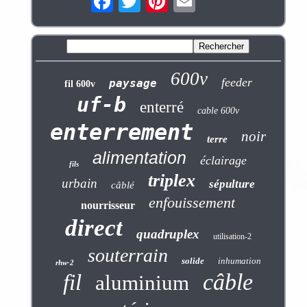
600v
feeder
paysage
fil 600v
uf-b
enterré
cable 600v
enterrement
noir
terre
alimentation
éclairage
fils
triplex
urbain
sépulture
câblé
enfouissement
nourrisseur
direct
quadruplex
utilisation-2
souterrain
solide
inhumation
rhw-2
câble
fil
aluminium