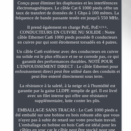
Conçu pour éliminer les diaphonies et les interférences
électromagnétiques. Le câble Cat 6 1000 pieds offre un
taux de transfert de données de 1 Gbps à 100 mètres. La
fréquence de bande passante testée est jusqu'à 550 MHz.
Il prend également en charge PoE, PoE+/++.
CONDUCTEURS EN CUIVRE NU SOLIDE : Notre
câble Ethernet Cat6 1000 pieds possède 8 conducteurs
en cuivre pur qui sont étroitement torsadés en 4 paires.
Un câble Cat6 extérieur avec des conducteurs en cuivre
nu solide est le plus efficace et ne se corrode pas, ce qui
garantit des performances durables. NOTÉ POUR
L'ENFOUISSEMENT DIRECT : Le câble Ethernet pour
enfouissement direct peut être utilisé dans des conduits et
peut être enterré directement sous terre.
La résistance à la saleté, à la neige et à l'humidité est
garantie par la gaine LLDPE remplie de gel. Il est livré
avec un filet interne qui offre une résistance
supplémentaire, lutte contre les plis.
EMBALLAGE SANS TRACAS : Le Cat6 1000 pieds a
été emballé sur une bobine en bois robuste afin que vous
n'ayez pas à subir de retard sur votre prochain travail.
L'emballage en bobine en bois Cat6 est idéal pour les
câbles en vrac car le câble peut être stocké pour une