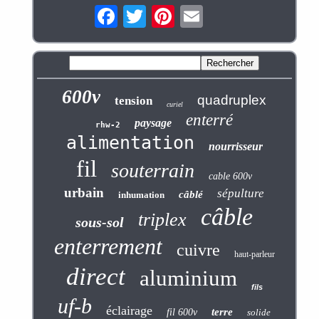
600v
quadruplex
tension
curiel
enterré
paysage
rhw-2
alimentation
nourrisseur
fil
souterrain
cable 600v
urbain
sépulture
câblé
inhumation
câble
triplex
sous-sol
enterrement
cuivre
haut-parleur
direct
aluminium
fils
uf-b
éclairage
terre
fil 600v
solide