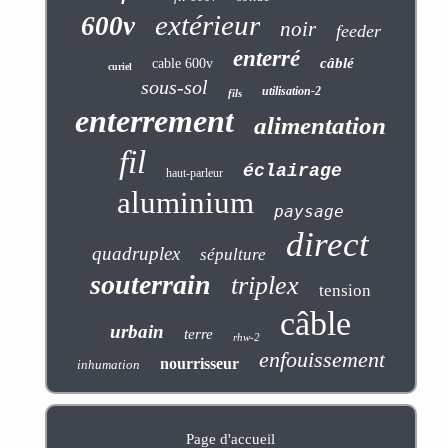
extérieur
600v
noir
feeder
enterré
câblé
cable 600v
curiel
sous-sol
utilisation-2
fils
enterrement
alimentation
fil
éclairage
haut-parleur
aluminium
paysage
direct
quadruplex
sépulture
souterrain
triplex
tension
câble
urbain
terre
rhw-2
enfouissement
nourrisseur
inhumation
Page d'accueil