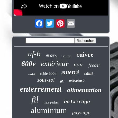
uf-b
cuivre
fil 600v
solide
extérieur
600v
noir
feeder
enterré
câblé
cable 600v
curiel
sous-sol
utilisation-2
fils
enterrement
alimentation
fil
éclairage
haut-parleur
aluminium
paysage