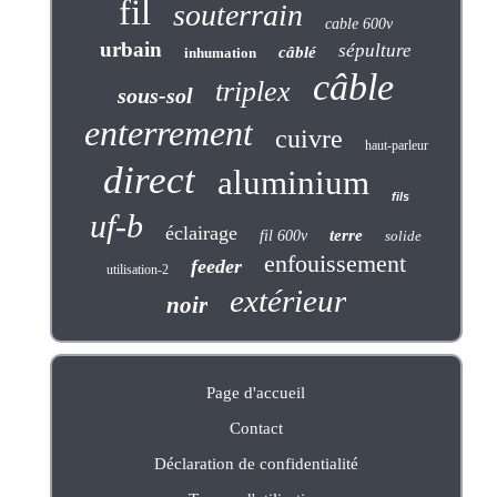
fil
souterrain
cable 600v
urbain
sépulture
câblé
inhumation
câble
triplex
sous-sol
enterrement
cuivre
haut-parleur
direct
aluminium
fils
uf-b
éclairage
terre
fil 600v
solide
enfouissement
feeder
utilisation-2
extérieur
noir
Page d'accueil
Contact
Déclaration de confidentialité