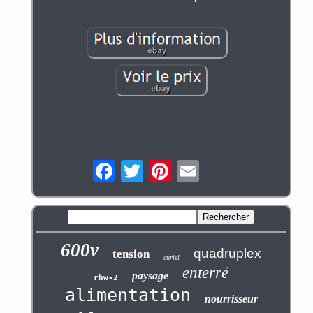
600v
quadruplex
tension
curiel
enterré
paysage
rhw-2
alimentation
nourrisseur