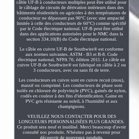
câble UF-B à conducteurs multiples peut être utilisé pour
le câblage de circuits de dérivation intérieurs dans des
bâtiments résidentiels ou agricoles à des températures de
conducteur ne dépassant pas 90°C (avec une ampacité
limitée à celle des conducteurs de 60°C) comme spécifié
par le Code électrique national. UF-B peut être utilisé
dans des applications autorisées pour le NMC dans la
section 334.10(B) du Code électrique national.
Le câble en cuivre UF-B de Southwire® est conforme
aux normes suivantes. ASTM - B3 et B-8. Code
électrique national, NFPA 70, édition 2011. Le câble en
cuivre UF-B de Southwire® est fabriqué en câble à 2 ou
3 conducteurs, avec ou sans fil de terre.
Les conducteurs en cuivre sont en cuivre recuit (mou),
massif ou comprimé. Les conducteurs de phase sont
isolés en chlorure de polyvinyle (PVC), gainés de nylon,
codés en couleur à des fins d'identification. Gaine en
PVC gris résistante au soleil, à l'humidité et aux
champignons.
VEUILLEZ NOUS CONTACTER POUR DES
LONGUEURS PERSONNALISÉES PLUS GRANDES.
Ce produit sera neuf et inutilisé. Merci beaucoup d'avoir
consulté nos produits. N'hésitez pas à revenir pour
découvrir de nouveaux produits.